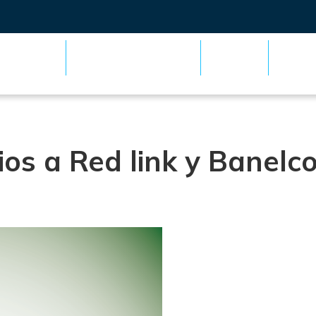
lectricidad
Telecomunicaciones
Sepelio
Instru
ios a Red link y Banelc