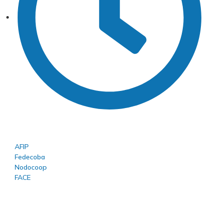
Lun-vie: 8 a 13 hs
ENLACES ÚTILES
AFIP
Fedecoba
Nodocoop
FACE